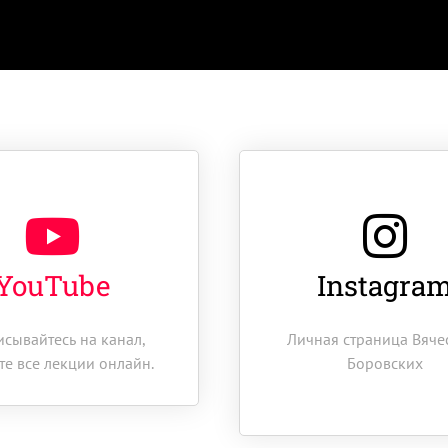
YouTube
Instagra
сывайтесь на канал,
Личная страница Вяче
те все лекции онлайн.
Боровских