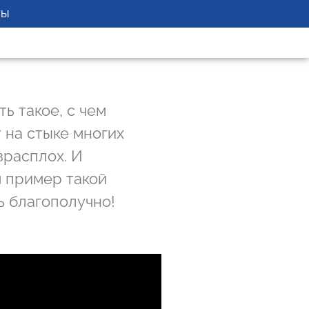
ТЫ
ь такое, с чем
 на стыке многих
врасплох. И
м пример такой
ь благополучно!