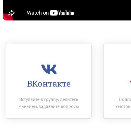
ВКонтакте
Вступайте в группу, делитесь
Подпи
мнением, задавайте вопросы
смотри