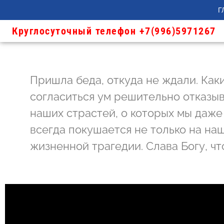
Г
Круглосуточный телефон +7(996)5971267
Пришла беда, откуда не ждали. Каки
согласиться ум решительно отказыв
наших страстей, о которых мы даже 
всегда покушается не только на наш
жизненной трагедии. Слава Богу, чт