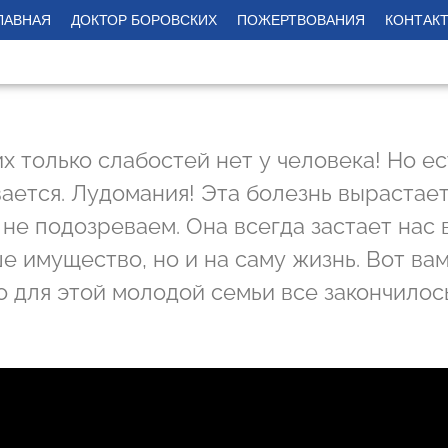
ЛАВНАЯ
ДОКТОР БОРОВСКИХ
ПОЖЕРТВОВАНИЯ
КОНТАК
х только слабостей нет у человека! Но ест
ается. Лудомания! Эта болезнь вырастает
не подозреваем. Она всегда застает нас 
е имущество, но и на саму жизнь. Вот ва
о для этой молодой семьи все закончилос